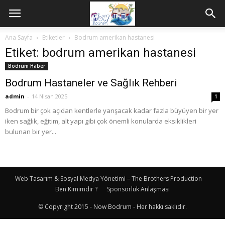
Ana Sayfa
Etiketler
Bodrum amerikan hastanesi
Etiket: bodrum amerikan hastanesi
Bodrum Haber
Bodrum Hastaneler ve Sağlık Rehberi
admin
-
14 Nisan 2025
1
Bodrum bir çok açıdan kentlerle yarışacak kadar fazla büyüyen bir yer
iken sağlık, eğitim, alt yapı gibi çok önemli konularda eksiklikleri
bulunan bir yer...
Web Tasarım & Sosyal Medya Yönetimi – The Brothers Production
Ben Kimimdir ?
Sponsorluk Anlaşması
© Copyright 2015 - Now Bodrum - Her hakkı saklıdır.