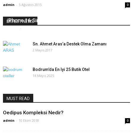
admin
-
5 Ağustos 2015
0
iPhone 16 Sinematik Mod 30 Fps, 120 Fps Değil
LATEST NEWS
admin
-
13 Ocak 2022
0
Sn. Ahmet Aras’a Destek Olma Zamanı
2 Mayıs 2017
Bodrum’da En İyi 25 Butik Otel
14 Mayıs 2025
MUST READ
Oedipus Kompleksi Nedir?
admin
-
10 Ekim 2018
0