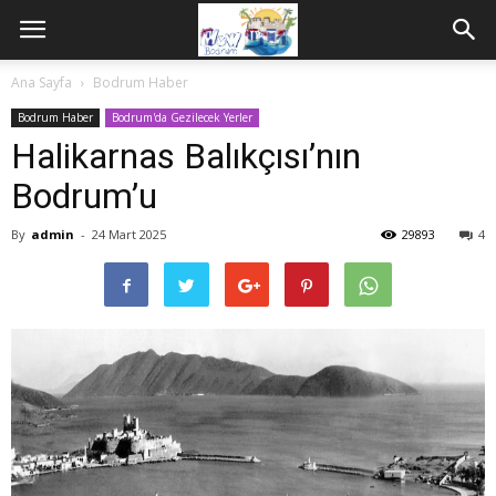
Ana Sayfa
Bodrum Haber
Bodrum Haber
Bodrum'da Gezilecek Yerler
Halikarnas Balıkçısı’nın
Bodrum’u
By
admin
-
24 Mart 2025
29893
4