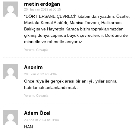
metin erdoğan
20 Haziran 2019 at 00:15
“DÖRT EFSANE ÇEVRECİ” kitabımdan yazdım. Özetle;
Mustafa Kemal Atatürk, Manisa Tarzanı, Halikarnas
Balıkçısı ve Hayrettin Karaca bizim topraklarımızdan
çıkmış dünya çapında büyük çevrecilerdir. Dördünü de
minnetle ve rahmetle anıyoruz.
Yorumu Cevapla
Anonim
28 Ekim 2022 at 04:04
Önce rüya ile gerçek arası bir anı yi , yıllar sonra
hatırlamak anlamlandirmak .
Yorumu Cevapla
Adem Özel
23 Kasım 2024 at 01:04
HAN