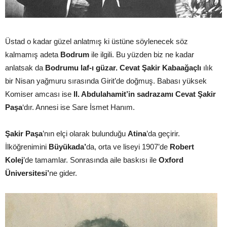
Üstad o kadar güzel anlatmış ki üstüne söylenecek söz
kalmamış adeta
Bodrum
ile ilgili. Bu yüzden biz ne kadar
anlatsak da
Bodrumu laf-ı güzar.
Cevat Şakir Kabaağaçlı
ılık
bir Nisan yağmuru sırasında Girit’de doğmuş. Babası yüksek
Komiser amcası ise
II. Abdulahamit’in sadrazamı Cevat Şakir
Paşa
‘dır. Annesi ise Sare İsmet Hanım.
Şakir Paşa
’nın elçi olarak bulunduğu
Atina
’da geçirir.
İlköğrenimini
Büyükada’
da, orta ve liseyi 1907’de
Robert
Kolej
’de tamamlar. Sonrasında aile baskısı ile
Oxford
Üniversitesi’
ne gider.