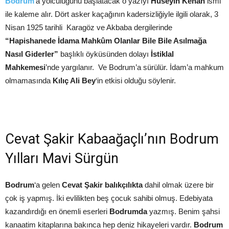
Bodrum
‘a yolculuğunu başlatacak o yazıyı
Hüseyin Kenan
ismi
ile kaleme alır. Dört asker kaçağının kadersizliğiyle ilgili olarak, 3
Nisan 1925 tarihli Karagöz ve Akbaba dergilerinde
“Hapishanede İdama Mahkûm Olanlar Bile Bile Asılmağa
Nasıl Giderler”
başlıklı öyküsünden dolayı
İstiklal
Mahkemesi
’nde yargılanır. Ve Bodrum’a sürülür. İdam’a mahkum
olmamasında
Kılıç Ali Bey
‘in etkisi olduğu söylenir.
Cevat Şakir Kabaağaçlı’nın Bodrum
Yılları Mavi Sürgün
Bodrum
‘a gelen
Cevat Şakir balıkçılıkta
dahil olmak üzere bir
çok iş yapmış. İki evlilikten beş çocuk sahibi olmuş. Edebiyata
kazandırdığı en önemli eserleri
Bodrumda
yazmış. Benim şahsi
kanaatim kitaplarına bakınca hep deniz hikayeleri vardır.
Bodrum