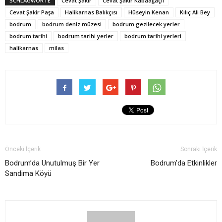
SCHLAGWORTE
Cevat Şakir
Cevat Şakir Kabaağaçlı
Cevat Şakir Paşa
Halikarnas Balıkçısı
Hüseyin Kenan
Kılıç Ali Bey
bodrum
bodrum deniz müzesi
bodrum gezilecek yerler
bodrum tarihi
bodrum tarihi yerler
bodrum tarihi yerleri
halikarnas
milas
Önceki İçerik
Sonraki İçerik
Bodrum’da Unutulmuş Bir Yer
Bodrum’da Etkinlikler
Sandima Köyü