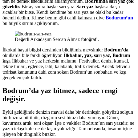
tam ne demek istediklerini anlamıyordum.
Bodrumda sarı yaz çok
güzeldir.
Bir ay sonra başlar sarı yaz.
Sarı yaz
başlasa da şu
sıcaklar bir bitse. Kendi kendime bu sarı yaz ne olaki bu kadar
önemli dedim. Kimse benim gibi cahil kalmasın diye
Bodurum’un
bu büyük sırrını açıklıyorum.
Değerli Arkadaşım Sercan Almaz fotoğrafı.
İlkokul hayat bilgisi dersinden bildiğimiz mevsimler
Bodrum’da
okullarda bile farklı öğretiliyor.
İlkbahar, yaz, sarı yaz, Bodrum
kışı.
İlkbahar ve yaz herkesin malumu. Festivaller, deniz, kumsal,
tekne turları, eğlence, tatil, kalabalık, trafik demek. Ancak tehvid-i
tedrisat kanununu dahi zora sokan Bodrum’un sonbaharı ve kışı
gerçekten çok farklı.
Bodrum’da yaz bitmez, sadece rengi
değişir.
Eylül geldiğinde denizin mavisi daha bir derinleşir, gökyüzü solgun
bir huzura bürünür, rüzgarın sesi biraz daha yumuşar. Güneş
kavurmaz artık, teni okşar. İşte o vakitler Bodrum’un sarı yazıdır; ne
yazın telaşı kalır ne de kışın yalnızlığı. Tam ortasında, insanın içine
işleyen bir dinginlik bırakır.