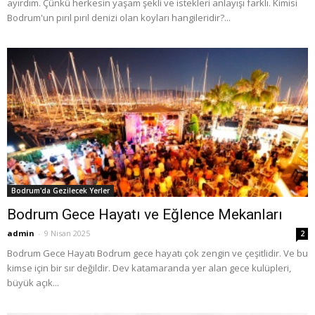
ayırdım. Çünkü herkesin yaşam şekli ve istekleri anlayışı farklı. Kimisi
Bodrum'un pırıl pırıl denizi olan koyları hangileridir?...
Bodrum'da Gezilecek Yerler
Bodrum Gece Hayatı ve Eğlence Mekanları
admin
-
9 Nisan 2025
2
Bodrum Gece Hayatı Bodrum gece hayatı çok zengin ve çeşitlidir. Ve bu
kimse için bir sır değildir. Dev katamaranda yer alan gece kulüpleri,
büyük açık...