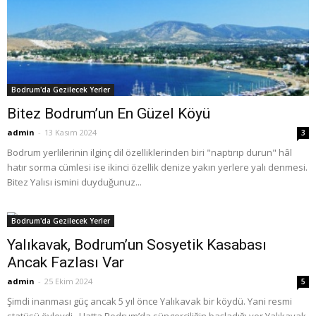
Bodrum'da Gezilecek Yerler
Bitez Bodrum’un En Güzel Köyü
admin
-
13 Kasım 2024
3
Bodrum yerlilerinin ilginç dil özelliklerinden biri "naptırıp durun" hâl
hatır sorma cümlesi ise ikinci özellik denize yakın yerlere yalı denmesi.
Bitez Yalısı ismini duyduğunuz...
Bodrum'da Gezilecek Yerler
Yalıkavak, Bodrum’un Sosyetik Kasabası
Ancak Fazlası Var
admin
-
25 Ekim 2024
5
Şimdi inanması güç ancak 5 yıl önce Yalıkavak bir köydü. Yani resmi