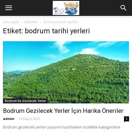
Ana Sayfa
Etiketler
Bodrum tarihi yerleri
Etiket: bodrum tarihi yerleri
Bodrum'da Gezilecek Yerler
Bodrum Gezilecek Yerler İçin Harika Öneriler
admin
-
16 Mayıs 2025
5
Bodrum gezilecek yerler yazısını hazırlarken özellikle kategorilere