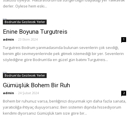
statüsü öyleydi. Hatta Bodrum’da süngerciliğin başladığı yer Yalıkavak
derler. Öylese hem eski...
Bodrum'da Gezilecek Yerler
Enine Boyuna Turgutreis
admin
-
23 Ekim 2024
1
Turgutreis Bodrum yarımadasında bulunan sevenlerin çok sevdiği,
benim gibi sevmeyenlerinde pek gitmek istemediği bir yer. Sevenlerin
söylediğine göre Bodrum’da en güzel gün batımı Turgutreis...
Bodrum'da Gezilecek Yerler
Gümüşlük Bohem Bir Ruh
admin
-
24 Şubat 2024
2
Bohem bir ruhunuz varsa, benliğinizi doyurmak için daha fazla sanata,
yaratıcılığa ihtiyaç duyuyorsanız. Ben sistemin dışında hissediyorum
kendimi diyorsanız Gümüşlük tam size göre bir...