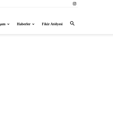
şam
Haberler
Fikir Atölyesi