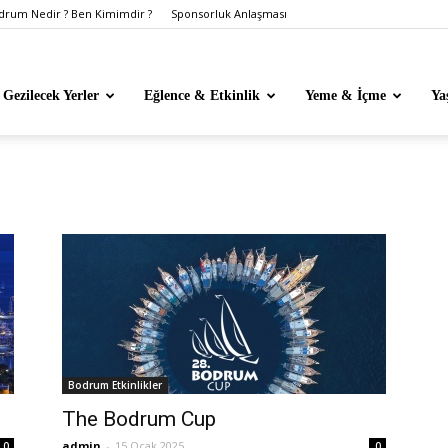
rum Nedir ? Ben Kimimdir ?
Sponsorluk Anlaşması
Gezilecek Yerler
Eğlence & Etkinlik
Yeme & İçme
Ya
Bodrum Etkinlikler
The Bodrum Cup
admin
-
15 Ocak 2025
0
0