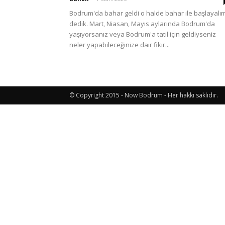
Bodrum'da bahar geldi o halde bahar ile başlayalı
dedik. Mart, Niasan, Mayıs aylarında Bodrum'da
Etkinlik
yaşıyorsanız veya Bodrum'a tatil için geldiyseniz
neler yapabileceğinize dair fikir...
ve
© Copyright 2015 - Now Bodrum - Her hakkı saklıdır.
Lezzet
Günlüğü