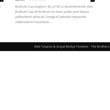
m
Bodrum Cup başlıyor. Bu yıl 36. si düzenlenecek olan
Bodrum Cup ile Bodrum'un mavi suları yine beyaz
yelkenlerle dolacak. Fotoğraf çekmek isteyenler
makinelerini hazırlasın....
Web Tasarım & Sosyal Medya Yönetimi – The Brothers