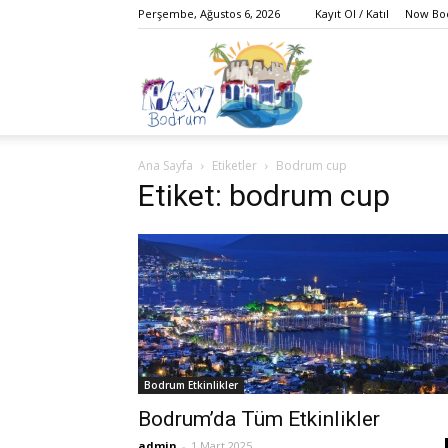
Perşembe, Ağustos 6, 2026
Kayıt Ol / Katıl
Now Bod
Bodrum,
Ana Sayfa
Etiketler
Bodrum cup
Gezi,
Etiket: bodrum cup
Yaşam,
Bodrum Etkinlikler
Eğlence,
Bodrum’da Tüm Etkinlikler
admin
-
1 Mart 2025