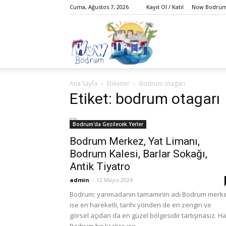
Cuma, Ağustos 7, 2026
Kayıt Ol / Katıl
Now Bodrum 
Bodrum,
Ana Sayfa
Etiketler
Bodrum otagarı
Gezi,
Etiket: bodrum otagarı
Bodrum'da Gezilecek Yerler
Bodrum Merkez, Yat Limanı,
Yaşam,
Bodrum Kalesi, Barlar Sokağı,
Antik Tiyatro
admin
-
12 Mayıs 2024
Bodrum; yarımadanın tamamının adı Bodrum merk
Eğlence,
ise en hareketli, tarihi yönden de en zengin ve
görsel açıdan da en güzel bölgesidir tartışmasız. H