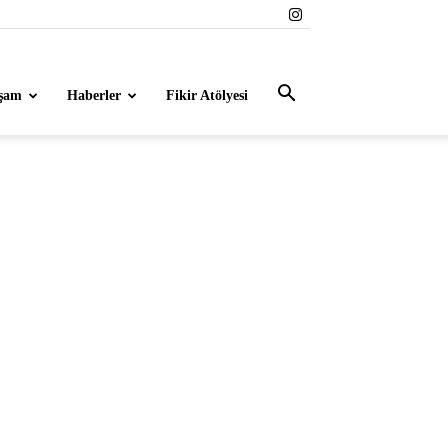
şam
Haberler
Fikir Atölyesi