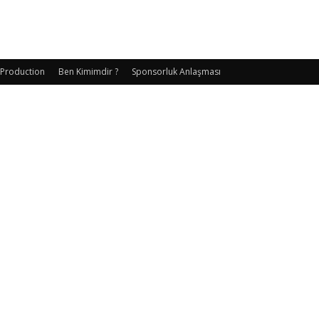
 Production
Ben Kimimdir ?
Sponsorluk Anlaşması