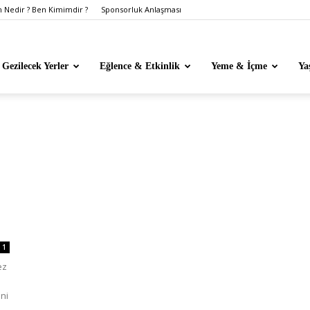
Nedir ? Ben Kimimdir ?
Sponsorluk Anlaşması
Gezilecek Yerler
Eğlence & Etkinlik
Yeme & İçme
Ya
1
ez
ani