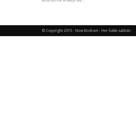
Bodrum bir kraliçe ise...
Etkinlik
© Copyright 2015 - Now Bodrum - Her hakkı saklıdır.
ve
Lezzet
Günlüğü