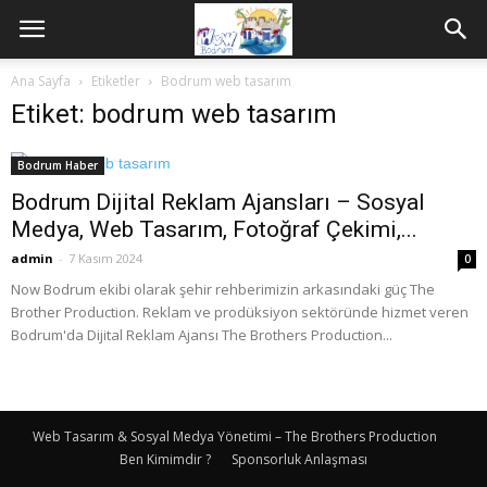
Ana Sayfa
Etiketler
Bodrum web tasarım
Etiket: bodrum web tasarım
Bodrum Haber
Bodrum Dijital Reklam Ajansları – Sosyal
Medya, Web Tasarım, Fotoğraf Çekimi,...
admin
-
7 Kasım 2024
0
Now Bodrum ekibi olarak şehir rehberimizin arkasındaki güç The
Brother Production. Reklam ve prodüksiyon sektöründe hizmet veren
Bodrum'da Dijital Reklam Ajansı The Brothers Production...
Web Tasarım & Sosyal Medya Yönetimi – The Brothers Production
Ben Kimimdir ?
Sponsorluk Anlaşması