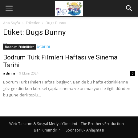
Ana Sayfa
Etiketler
Bugs Bunny
Etiket: Bugs Bunny
Bodrum Etkinlikler
Bodrum Türk Filmleri Haftası ve Sinema
Tarihi
admin
-
9 Ekim 2024
0
Bodrum Türk Filmleri Haftası başlıyor. Ben de bu hafta etkinliklerine
göz gezdirirken küresel çapta sinema ve animasyon ile ilgili, dünden
bu güne derli toplu...
Web Tasarım & Sosyal Medya Yönetimi – The Brothers Production
Ben Kimimdir ?
Sponsorluk Anlaşması