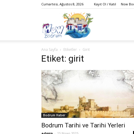
Cumartesi, Ağustos 8, 2026
Kayıt Ol / Katıl
Now Bod
Bodrum,
Ana Sayfa
Etiketler
Girit
Gezi,
Etiket: girit
Yaşam,
Bodrum Haber
Eğlence,
Bodrum Tarihi ve Tarihi Yerleri
admin
-
25 Nisan 2025