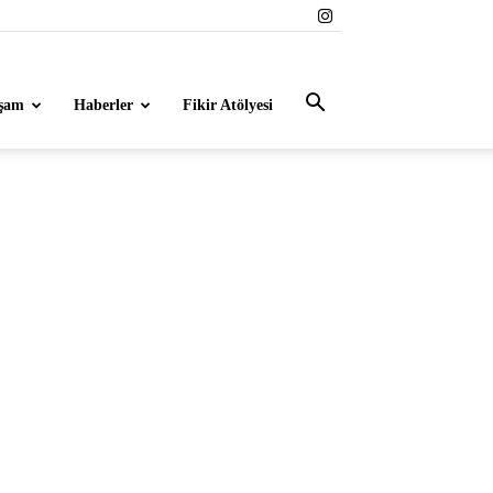
şam
Haberler
Fikir Atölyesi