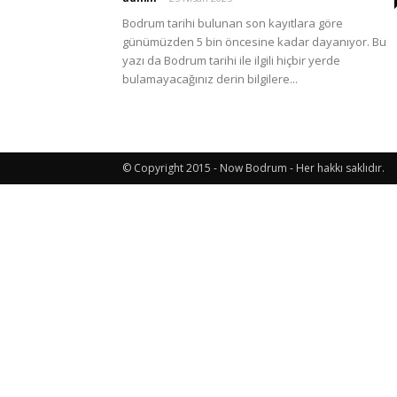
Bodrum tarihi bulunan son kayıtlara göre
günümüzden 5 bin öncesine kadar dayanıyor. Bu
Etkinlik
yazı da Bodrum tarihi ile ilgili hiçbir yerde
bulamayacağınız derin bilgilere...
ve
© Copyright 2015 - Now Bodrum - Her hakkı saklıdır.
Lezzet
Günlüğü