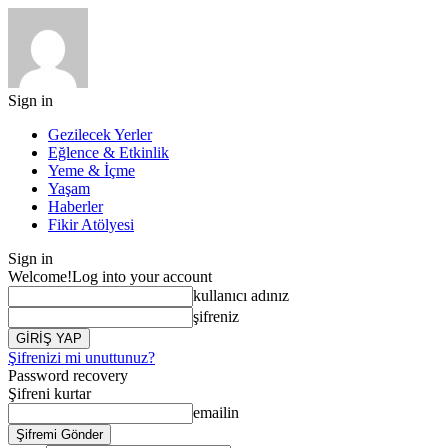
Sign in
Gezilecek Yerler
Eğlence & Etkinlik
Yeme & İçme
Yaşam
Haberler
Fikir Atölyesi
Sign in
Welcome!
Log into your account
kullanıcı adınız
şifreniz
Şifrenizi mi unuttunuz?
Password recovery
Şifreni kurtar
emailin