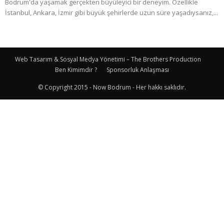
Bodrum'da yaşamak gerçekten büyüleyici bir deneyim. Özellikle
İstanbul, Ankara, İzmir gibi büyük şehirlerde uzun süre yaşadıysanız,...
Web Tasarım & Sosyal Medya Yönetimi – The Brothers Production
Ben Kimimdir ?
Sponsorluk Anlaşması
© Copyright 2015 - Now Bodrum - Her hakkı saklıdır.