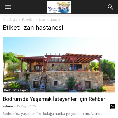
Ana Sayfa
Etiketler
Izan hastanesi
Etiket: izan hastanesi
Bodrum'da Yaşam
Bodrum’da Yaşamak İsteyenler İçin Rehber
admin
-
15 Mayıs 2025
57
Bodrum'da yaşamak fikri kulağa harika geliyor eminim. Aslında