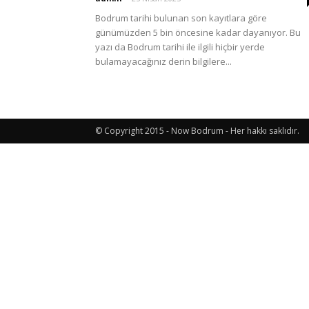
Bodrum tarihi bulunan son kayıtlara göre
günümüzden 5 bin öncesine kadar dayanıyor. Bu
Etkinlik
yazı da Bodrum tarihi ile ilgili hiçbir yerde
bulamayacağınız derin bilgilere...
ve
© Copyright 2015 - Now Bodrum - Her hakkı saklıdır.
Lezzet
Günlüğü