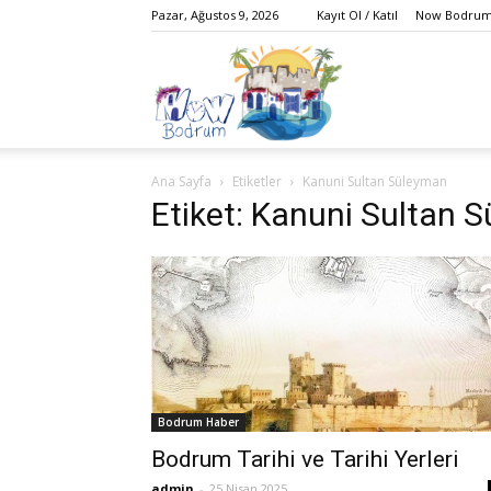
Pazar, Ağustos 9, 2026
Kayıt Ol / Katıl
Now Bodrum 
Bodrum,
Ana Sayfa
Etiketler
Kanuni Sultan Süleyman
Gezi,
Etiket: Kanuni Sultan 
Yaşam,
Bodrum Haber
Eğlence,
Bodrum Tarihi ve Tarihi Yerleri
admin
-
25 Nisan 2025