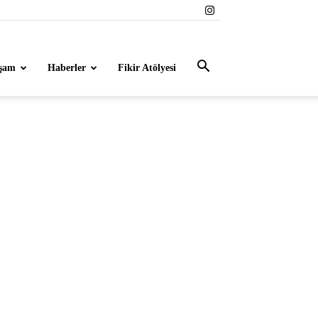
şam
Haberler
Fikir Atölyesi