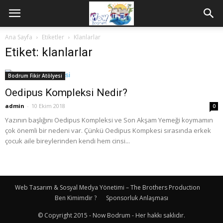
Ana Sayfa
Etiketler
Klanlarlar
Etiket: klanlarlar
Bodrum Fikir Atölyesi
Oedipus Kompleksi Nedir?
admin
-
10 Ekim 2018
0
Yazının başlığını Oedipus Kompleksi ve Son Akşam Yemeği koymamın
çok önemli bir nedeni var. Çünkü Oedipus Kompkesi sırasında erkek
çocuk aile bireylerinden kendi hem cinsi...
Web Tasarım & Sosyal Medya Yönetimi – The Brothers Production
Ben Kimimdir ?
Sponsorluk Anlaşması
© Copyright 2015 - Now Bodrum - Her hakkı saklıdır.