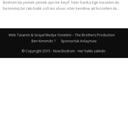
Bodrum'da yemek yemek ayrı bir keyif. İster harika Ege mezeleri ile
bezenmiş bir rakı balık sofrası olsun, ister kendine ait lezzetleri ile...
Web Tasarım & Sosyal Medya Yönetimi – The Brothers Production
Ben Kimimdir ?
Sponsorluk Anlaşması
© Copyright 2015 - Now Bodrum - Her hakkı saklıdır.