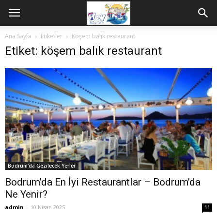
Ana Sayfa
Etiketler
Köşem balık restaurant
Etiket: köşem balık restaurant
Bodrum'da Gezilecek Yerler
Bodrum’da En İyi Restaurantlar – Bodrum’da
Ne Yenir?
admin
-
10 Nisan 2025
11