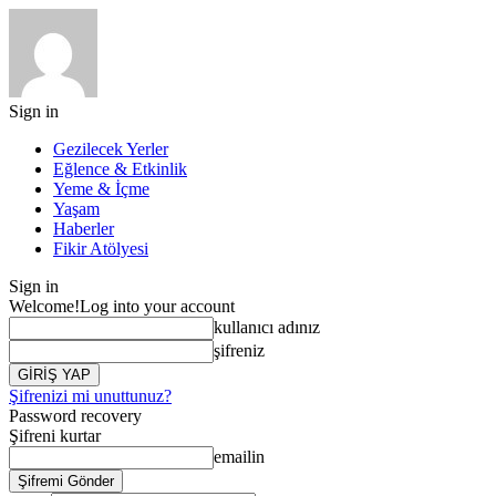
Sign in
Gezilecek Yerler
Eğlence & Etkinlik
Yeme & İçme
Yaşam
Haberler
Fikir Atölyesi
Sign in
Welcome!
Log into your account
kullanıcı adınız
şifreniz
Şifrenizi mi unuttunuz?
Password recovery
Şifreni kurtar
emailin