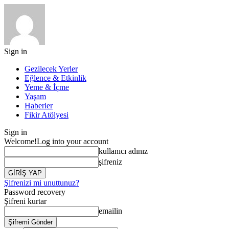
Sign in
Gezilecek Yerler
Eğlence & Etkinlik
Yeme & İçme
Yaşam
Haberler
Fikir Atölyesi
Sign in
Welcome!
Log into your account
kullanıcı adınız
şifreniz
Şifrenizi mi unuttunuz?
Password recovery
Şifreni kurtar
emailin