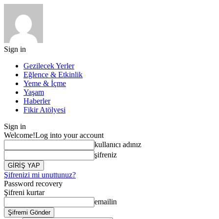
Sign in
Gezilecek Yerler
Eğlence & Etkinlik
Yeme & İçme
Yaşam
Haberler
Fikir Atölyesi
Sign in
Welcome!
Log into your account
kullanıcı adınız
şifreniz
Şifrenizi mi unuttunuz?
Password recovery
Şifreni kurtar
emailin