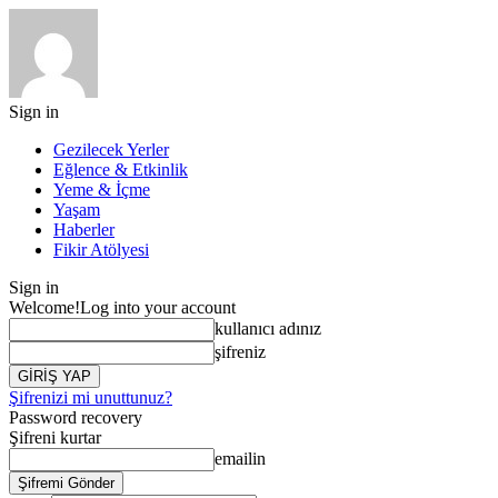
Sign in
Gezilecek Yerler
Eğlence & Etkinlik
Yeme & İçme
Yaşam
Haberler
Fikir Atölyesi
Sign in
Welcome!
Log into your account
kullanıcı adınız
şifreniz
Şifrenizi mi unuttunuz?
Password recovery
Şifreni kurtar
emailin