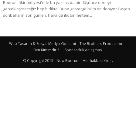
Bodrum fikir atölyesi'nde bu yazımızda bir düşünce deneyi
gerçekleştireceğiz hep birlikte. Buna gösterge bilim de deniyor.Geçen
sonbaharın son günleri, hava da ılık bir meltem...
Web Tasarım & Sosyal Medya Yönetimi – The Brothers Production
Ben Kimimdir ?
Sponsorluk Anlaşması
© Copyright 2015 - Now Bodrum - Her hakkı saklıdır.