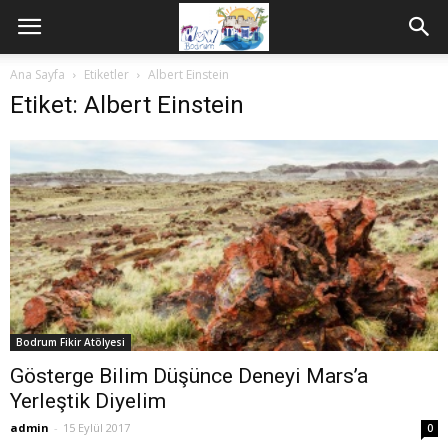
Ana Sayfa
Etiketler
Albert Einstein
Etiket: Albert Einstein
Bodrum Fikir Atölyesi
Gösterge Bilim Düşünce Deneyi Mars’a
Yerleştik Diyelim
admin
-
15 Eylül 2017
0