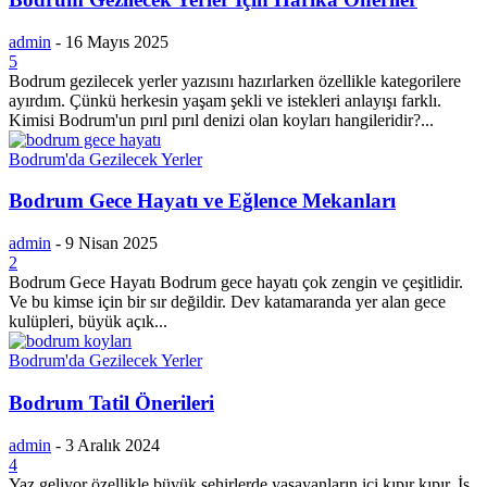
admin
-
16 Mayıs 2025
5
Bodrum gezilecek yerler yazısını hazırlarken özellikle kategorilere
ayırdım. Çünkü herkesin yaşam şekli ve istekleri anlayışı farklı.
Kimisi Bodrum'un pırıl pırıl denizi olan koyları hangileridir?...
Bodrum'da Gezilecek Yerler
Bodrum Gece Hayatı ve Eğlence Mekanları
admin
-
9 Nisan 2025
2
Bodrum Gece Hayatı Bodrum gece hayatı çok zengin ve çeşitlidir.
Ve bu kimse için bir sır değildir. Dev katamaranda yer alan gece
kulüpleri, büyük açık...
Bodrum'da Gezilecek Yerler
Bodrum Tatil Önerileri
admin
-
3 Aralık 2024
4
Yaz geliyor özellikle büyük şehirlerde yaşayanların içi kıpır kıpır. İş