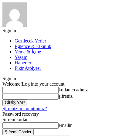
Sign in
Gezilecek Yerler
Eğlence & Etkinlik
Yeme & İçme
Yaşam
Haberler
Fikir Atölyesi
Sign in
Welcome!
Log into your account
kullanıcı adınız
şifreniz
Şifrenizi mi unuttunuz?
Password recovery
Şifreni kurtar
emailin