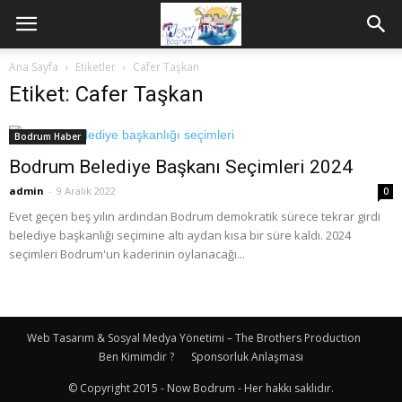
Ana Sayfa
Etiketler
Cafer Taşkan
Etiket: Cafer Taşkan
Bodrum Haber
Bodrum Belediye Başkanı Seçimleri 2024
admin
-
9 Aralık 2022
0
Evet geçen beş yılın ardından Bodrum demokratik sürece tekrar girdi
belediye başkanlığı seçimine altı aydan kısa bir süre kaldı. 2024
seçimleri Bodrum'un kaderinin oylanacağı...
Web Tasarım & Sosyal Medya Yönetimi – The Brothers Production
Ben Kimimdir ?
Sponsorluk Anlaşması
© Copyright 2015 - Now Bodrum - Her hakkı saklıdır.