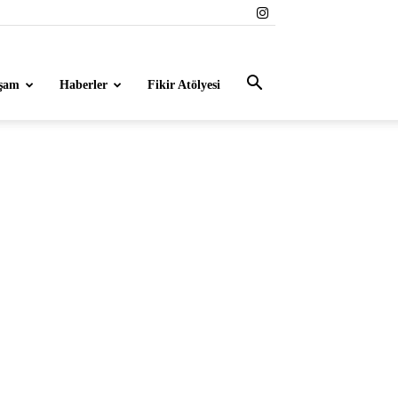
şam
Haberler
Fikir Atölyesi