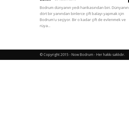
Bodrum dünyanın yedi harikasından biri. Dünyanın
dört bir yanından binlerce çift balayı yapmak için
Etkinlik
Bodrum'u seçiyor. Bir o kadar çift de evlenmek ve
rüya...
ve
© Copyright 2015 - Now Bodrum - Her hakkı saklıdır.
Lezzet
Günlüğü