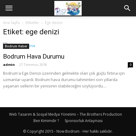
Ana Sayfa
Etiketler
Ege denizi
Etiket: ege denizi
Bodrum Haber
Bodrum Hava Durumu
admin
-
27 Temmuz 2018
0
Bodrum'a Ege Denizi üzerinden gelmekte olan çok güçlü fırtına için
uzmanlar uyardı. Bodrum hava durumu tahminleri son yıllarda
yaşanan sellerin bir yenisinin olabileceğini söylüyordu....
Web Tasarım & Sosyal Medya Yönetimi – The Brothers Production
Ben Kimimdir ?
Sponsorluk Anlaşması
© Copyright 2015 - Now Bodrum - Her hakkı saklıdır.