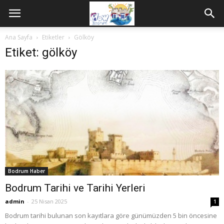
Ana Sayfa
Etiketler
Gölköy
Etiket: gölköy
Bodrum Haber
Bodrum Tarihi ve Tarihi Yerleri
admin
-
25 Nisan 2025
1
Bodrum tarihi bulunan son kayıtlara göre günümüzden 5 bin öncesine