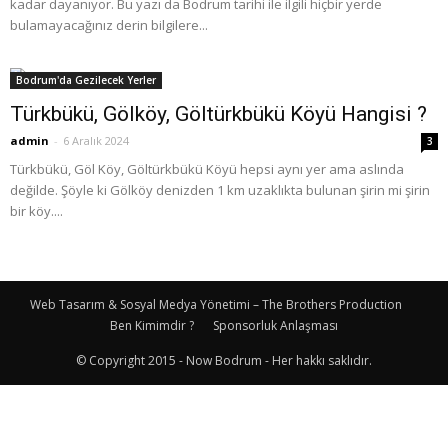
kadar dayanıyor. Bu yazı da Bodrum tarihi ile ilgili hiçbir yerde
bulamayacağınız derin bilgilere...
Bodrum'da Gezilecek Yerler
Türkbükü, Gölköy, Göltürkbükü Köyü Hangisi ?
admin
-
6 Aralık 2024
3
Türkbükü, Göl Köy, Göltürkbükü Köyü hepsi aynı yer ama aslında
değilde. Şöyle ki Gölköy denizden 1 km uzaklıkta bulunan şirin mi şirin
bir köy....
Web Tasarım & Sosyal Medya Yönetimi – The Brothers Production
Ben Kimimdir ?
Sponsorluk Anlaşması
© Copyright 2015 - Now Bodrum - Her hakkı saklıdır.