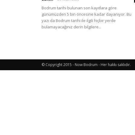
Bodrum tarihi bulunan son kayıtlara göre
günümüzden 5 bin öncesine kadar dayanıyor. Bu
Etkinlik
yazı da Bodrum tarihi ile ilgili hiçbir yerde
bulamayacağınız derin bilgilere...
ve
© Copyright 2015 - Now Bodrum - Her hakkı saklıdır.
Lezzet
Günlüğü