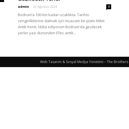
admin
-
22 Ağustos 2024
0
Bodrum’a 100 km kadar uzaklıkta. Tarihin
zenginliklerine dalmak için muazam bir plato Milet
Antik Kenti. İddia ediyorum Bodrum'da gezilecek
yerler yazı dizisinden Efes antik...
Web Tasarım & Sosyal Medya Yönetimi – The Brothers