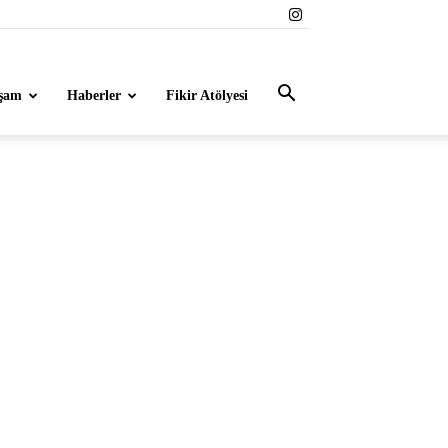
şam
Haberler
Fikir Atölyesi