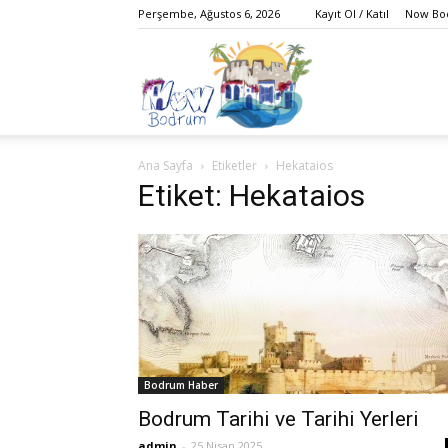
Perşembe, Ağustos 6, 2026
Kayıt Ol / Katıl
Now Bod
Bodrum,
Ana Sayfa
Etiketler
Hekataios
Gezi,
Etiket: Hekataios
Yaşam,
Bodrum Haber
Eğlence,
Bodrum Tarihi ve Tarihi Yerleri
admin
-
25 Nisan 2025