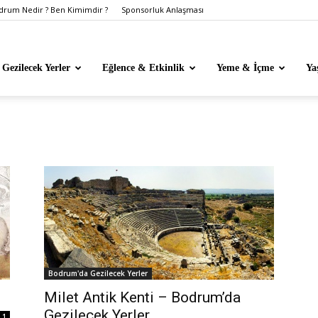
rum Nedir ? Ben Kimimdir ?
Sponsorluk Anlaşması
Gezilecek Yerler
Eğlence & Etkinlik
Yeme & İçme
Ya
Bodrum'da Gezilecek Yerler
Milet Antik Kenti – Bodrum’da
Gezilecek Yerler
1