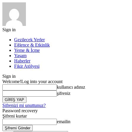
Sign in
Gezilecek Yerler
Eğlence & Etkinlik
Yeme & İçme
Yaşam
Haberler
Fikir Atölyesi
Sign in
Welcome!
Log into your account
kullanıcı adınız
şifreniz
Şifrenizi mi unuttunuz?
Password recovery
Şifreni kurtar
emailin