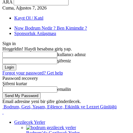
ARA
Cuma, Ağustos 7, 2026
Kayıt Ol / Katıl
Now Bodrum Nedir ? Ben Kimimdir ?
Sponsorluk Anlaşması
Sign in
Hoşgeldin! Haydi hesabına giriş yap.
kullanıcı adınız
şifreniz
Forgot your password? Get help
Password recovery
Şifreni kurtar
emailin
Email adresine yeni bir şifre gönderilecek.
Bodrum, Gezi, Yaşam, Eğlence, Etkinlik ve Lezzet Günlüğü
Gezilecek Yerler
Bodrum’da Gezilecek Yerler