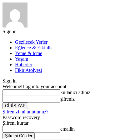
Sign in
Gezilecek Yerler
Eğlence & Etkinlik
Yeme & İçme
Yaşam
Haberler
Fikir Atölyesi
Sign in
Welcome!
Log into your account
kullanıcı adınız
şifreniz
Şifrenizi mi unuttunuz?
Password recovery
Şifreni kurtar
emailin