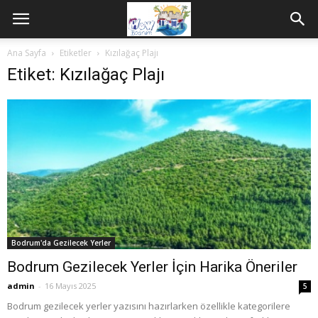
Ana Sayfa
Etiketler
Kızılağaç Plajı
Etiket: Kızılağaç Plajı
Bodrum'da Gezilecek Yerler
Bodrum Gezilecek Yerler İçin Harika Öneriler
admin
-
16 Mayıs 2025
5
Bodrum gezilecek yerler yazısını hazırlarken özellikle kategorilere