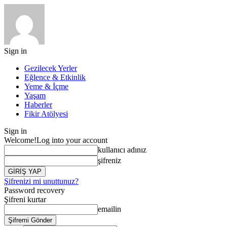
Sign in
Gezilecek Yerler
Eğlence & Etkinlik
Yeme & İçme
Yaşam
Haberler
Fikir Atölyesi
Sign in
Welcome!
Log into your account
kullanıcı adınız
şifreniz
Şifrenizi mi unuttunuz?
Password recovery
Şifreni kurtar
emailin