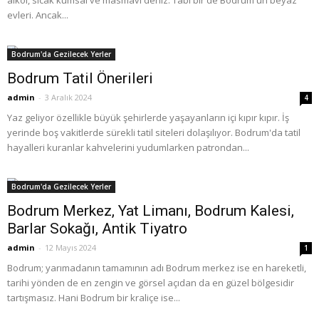
alkol, sıcak kumsal ve masmavi deniz. Tabi bir de Bodrum'un beyaz
evleri. Ancak...
Bodrum'da Gezilecek Yerler
Bodrum Tatil Önerileri
admin
-
3 Aralık 2024
4
Yaz geliyor özellikle büyük şehirlerde yaşayanların içi kıpır kıpır. İş
yerinde boş vakitlerde sürekli tatil siteleri dolaşılıyor. Bodrum'da tatil
hayalleri kuranlar kahvelerini yudumlarken patrondan...
Bodrum'da Gezilecek Yerler
Bodrum Merkez, Yat Limanı, Bodrum Kalesi,
Barlar Sokağı, Antik Tiyatro
admin
-
12 Mayıs 2024
1
Bodrum; yarımadanın tamamının adı Bodrum merkez ise en hareketli,
tarihi yönden de en zengin ve görsel açıdan da en güzel bölgesidir
tartışmasız. Hani Bodrum bir kraliçe ise...