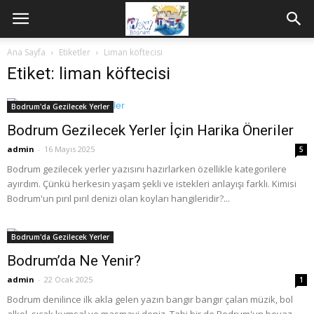
Ana Sayfa
Etiketler
Liman köftecisi
Etiket: liman köftecisi
Bodrum'da Gezilecek Yerler
Bodrum Gezilecek Yerler İçin Harika Öneriler
admin
-
16 Mayıs 2025
5
Bodrum gezilecek yerler yazısını hazırlarken özellikle kategorilere
ayırdım. Çünkü herkesin yaşam şekli ve istekleri anlayışı farklı. Kimisi
Bodrum'un pırıl pırıl denizi olan koyları hangileridir?...
Bodrum'da Gezilecek Yerler
Bodrum’da Ne Yenir?
admin
-
22 Ocak 2025
1
Bodrum denilince ilk akla gelen yazın bangır bangır çalan müzik, bol