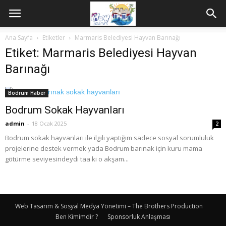
Ana Sayfa
Etiketler
Marmaris Belediyesi Hayvan Barınağı
Etiket: Marmaris Belediyesi Hayvan
Barınağı
Bodrum Haber
Bodrum Sokak Hayvanları
admin
-
18 Ocak 2025
2
Bodrum sokak hayvanları ile ilgili yaptığım sadece sosyal sorumluluk
projelerine destek vermek yada Bodrum barınak için kuru mama
götürme seviyesindeydi taa ki o akşam...
Web Tasarım & Sosyal Medya Yönetimi – The Brothers Production
Ben Kimimdir ?
Sponsorluk Anlaşması