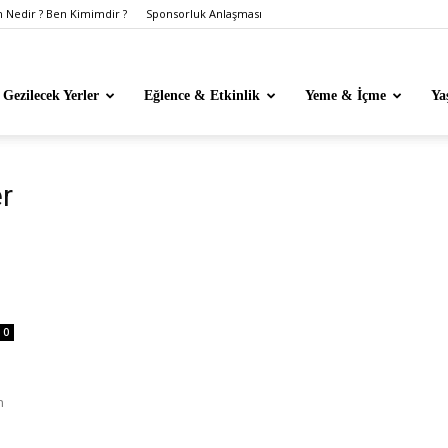
Nedir ? Ben Kimimdir ?
Sponsorluk Anlaşması
Gezilecek Yerler
Eğlence & Etkinlik
Yeme & İçme
Ya
r
0
n