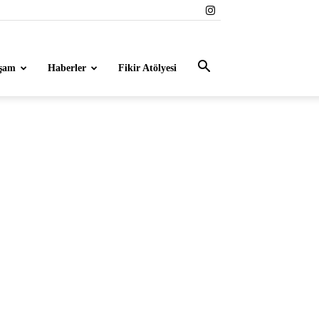
şam
Haberler
Fikir Atölyesi