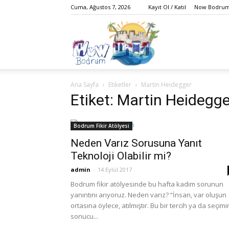
Cuma, Ağustos 7, 2026
Kayıt Ol / Katıl
Now Bodrum 
Bodrum,
Ana Sayfa
Etiketler
Martin Heidegger
Gezi,
Etiket: Martin Heidegge
Bodrum Fikir Atölyesi
Neden Varız Sorusuna Yanıt
Yaşam,
Teknoloji Olabilir mi?
admin
-
14 Eylül 2017
Bodrum fikir atölyesinde bu hafta kadim sorunun
yanıntını arıyoruz. Neden varız? “İnsan, var oluşun
Eğlence,
ortasına öylece, atılmıştır. Bu bir tercih ya da seçimi
sonucu...