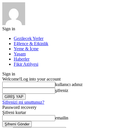
Sign in
Gezilecek Yerler
Eğlence & Etkinlik
Yeme & İçme
Yaşam
Haberler
Fikir Atölyesi
Sign in
Welcome!
Log into your account
kullanıcı adınız
şifreniz
Şifrenizi mi unuttunuz?
Password recovery
Şifreni kurtar
emailin