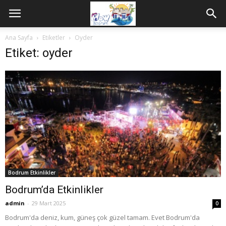
Ana Sayfa
Etiketler
Oyder
Etiket: oyder
Bodrum Etkinlikler
Bodrum’da Etkinlikler
admin
-
29 Mart 2025
0
Bodrum'da deniz, kum, güneş çok güzel tamam. Evet Bodrum'da