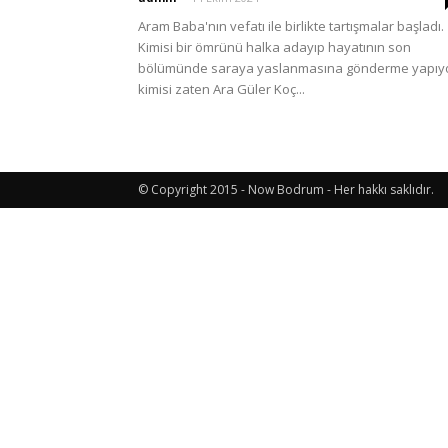
Aram Baba'nın vefatı ile birlikte tartışmalar başladı.
Kimisi bir ömrünü halka adayıp hayatının son
Etkinlik
bölümünde saraya yaslanmasına gönderme yapıy
kimisi zaten Ara Güler Koç...
ve
© Copyright 2015 - Now Bodrum - Her hakkı saklıdır.
Lezzet
Günlüğü