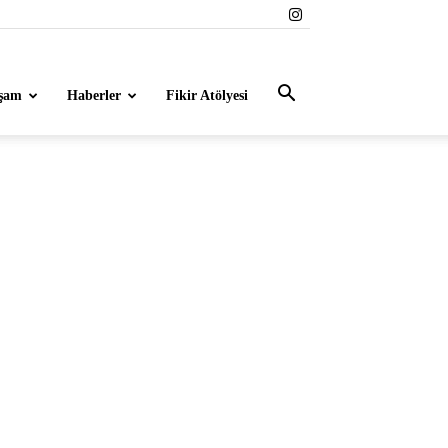
şam
Haberler
Fikir Atölyesi