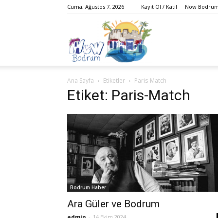
Cuma, Ağustos 7, 2026
Kayıt Ol / Katıl
Now Bodrum 
Bodrum,
Ana Sayfa
Etiketler
Paris-Match
Gezi,
Etiket: Paris-Match
Yaşam,
Bodrum Haber
Eğlence,
Ara Güler ve Bodrum
admin
-
14 Ekim 2024