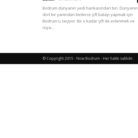
Bodrum dünyanın yedi harikasından biri. Dünyanın
dört bir yanından binlerce çift balayı yapmak için
Etkinlik
Bodrum'u seçiyor. Bir o kadar çift de evlenmek ve
rüya...
ve
© Copyright 2015 - Now Bodrum - Her hakkı saklıdır.
Lezzet
Günlüğü