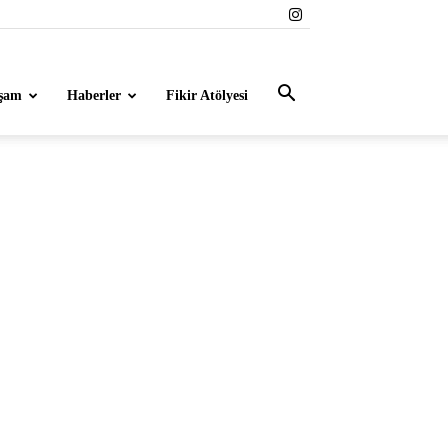
şam
Haberler
Fikir Atölyesi