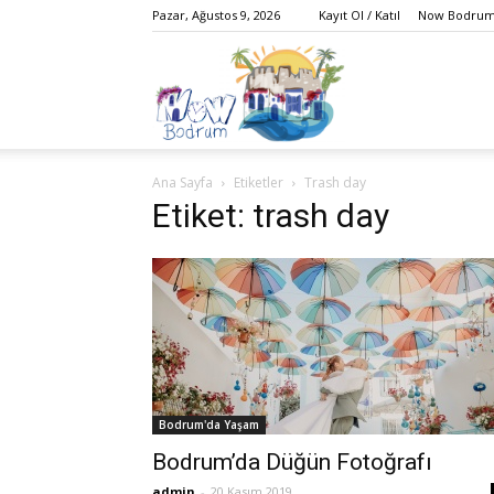
Pazar, Ağustos 9, 2026
Kayıt Ol / Katıl
Now Bodrum 
Bodrum,
Ana Sayfa
Etiketler
Trash day
Gezi,
Etiket: trash day
Yaşam,
Bodrum'da Yaşam
Eğlence,
Bodrum’da Düğün Fotoğrafı
admin
-
20 Kasım 2019