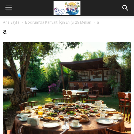
Ana Sayfa
Bodrum’da Kahvaltı İçin En İyi 29 Mekan
a
a