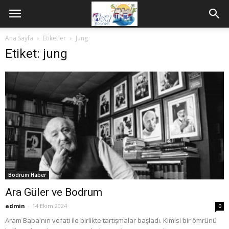
Ana Sayfa
Etiketler
Jung
Etiket: jung
Bodrum Haber
Ara Güler ve Bodrum
admin
-
14 Ekim 2024
0
Aram Baba'nın vefatı ile birlikte tartışmalar başladı. Kimisi bir ömrünü