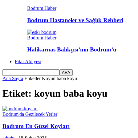
Bodrum Haber
Bodrum Hastaneler ve Sağlık Rehberi
Bodrum Haber
Halikarnas Balıkçısı’nın Bodrum’u
Fikir Atölyesi
Ana Sayfa
Etiketler
Koyun baba koyu
Etiket: koyun baba koyu
Bodrum'da Gezilecek Yerler
Bodrum En Güzel Koyları
admin
-
15 Şubat 2025