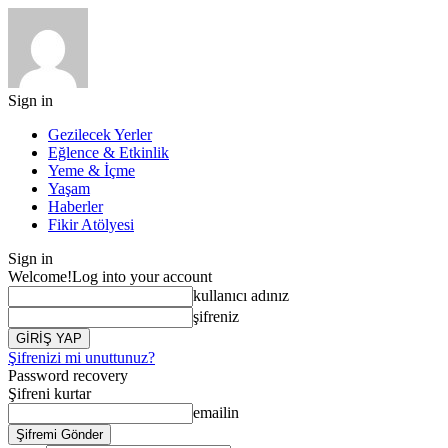
Sign in
Gezilecek Yerler
Eğlence & Etkinlik
Yeme & İçme
Yaşam
Haberler
Fikir Atölyesi
Sign in
Welcome!
Log into your account
kullanıcı adınız
şifreniz
Şifrenizi mi unuttunuz?
Password recovery
Şifreni kurtar
emailin