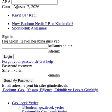
ARA
Cuma, Ağustos 7, 2026
Kayıt Ol / Katıl
Now Bodrum Nedir ? Ben Kimimdir ?
Sponsorluk Anlaşması
Sign in
Hoşgeldin! Haydi hesabına giriş yap.
kullanıcı adınız
şifreniz
Forgot your password? Get help
Password recovery
Şifreni kurtar
emailin
Email adresine yeni bir şifre gönderilecek.
Bodrum, Gezi, Yaşam, Eğlence, Etkinlik ve Lezzet Günlüğü
Gezilecek Yerler
Bodrum’da Gezilecek Yerler