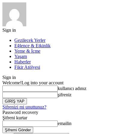
Sign in
Gezilecek Yerler
Eğlence & Etkinlik
Yeme & İçme
Yaşam
Haberler
Fikir Atölyesi
Sign in
Welcome!
Log into your account
kullanıcı adınız
şifreniz
Şifrenizi mi unuttunuz?
Password recovery
Şifreni kurtar
emailin