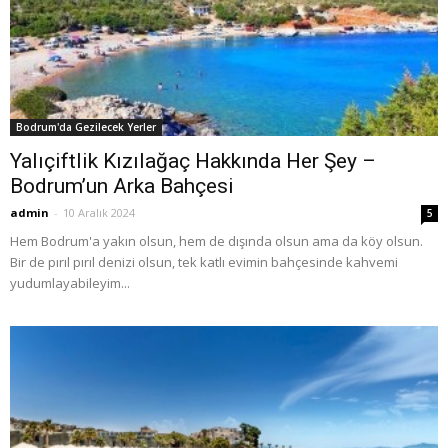
Bodrum'da Gezilecek Yerler
Yalıçiftlik Kızılağaç Hakkında Her Şey –
Bodrum’un Arka Bahçesi
admin
-
10 Aralık 2024
5
Hem Bodrum'a yakın olsun, hem de dışında olsun ama da köy olsun.
Bir de pırıl pırıl denizi olsun, tek katlı evimin bahçesinde kahvemi
yudumlayabileyim...