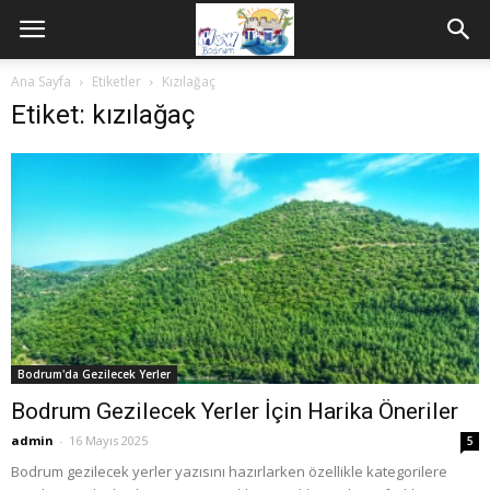
Ana Sayfa
Etiketler
Kızılağaç
Etiket: kızılağaç
Bodrum'da Gezilecek Yerler
Bodrum Gezilecek Yerler İçin Harika Öneriler
admin
-
16 Mayıs 2025
5
Bodrum gezilecek yerler yazısını hazırlarken özellikle kategorilere