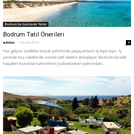
Bodrum'da Gezilecek Yerler
Bodrum Tatil Önerileri
admin
-
3 Aralık 2024
4
Yaz geliyor özellikle büyük şehirlerde yaşayanların içi kıpır kıpır. İş
yerinde boş vakitlerde sürekli tatil siteleri dolaşılıyor. Bodrum'da tatil
hayalleri kuranlar kahvelerini yudumlarken patrondan...