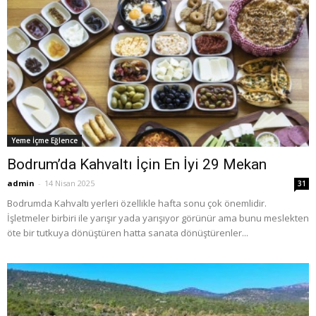
Yeme İçme Eğlence
Bodrum’da Kahvaltı İçin En İyi 29 Mekan
admin
-
14 Nisan 2025
31
Bodrumda Kahvaltı yerleri özellikle hafta sonu çok önemlidir.
İşletmeler birbiri ile yarışır yada yarışıyor görünür ama bunu meslekten
öte bir tutkuya dönüştüren hatta sanata dönüştürenler...