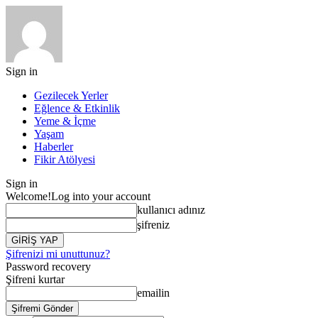
Sign in
Gezilecek Yerler
Eğlence & Etkinlik
Yeme & İçme
Yaşam
Haberler
Fikir Atölyesi
Sign in
Welcome!
Log into your account
kullanıcı adınız
şifreniz
Şifrenizi mi unuttunuz?
Password recovery
Şifreni kurtar
emailin