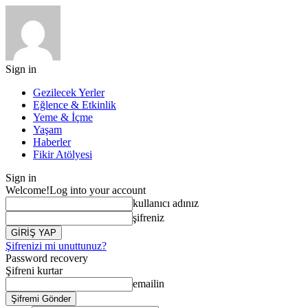
Sign in
Gezilecek Yerler
Eğlence & Etkinlik
Yeme & İçme
Yaşam
Haberler
Fikir Atölyesi
Sign in
Welcome!
Log into your account
kullanıcı adınız
şifreniz
Şifrenizi mi unuttunuz?
Password recovery
Şifreni kurtar
emailin