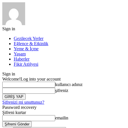
Sign in
Gezilecek Yerler
Eğlence & Etkinlik
Yeme & İçme
Yaşam
Haberler
Fikir Atölyesi
Sign in
Welcome!
Log into your account
kullanıcı adınız
şifreniz
Şifrenizi mi unuttunuz?
Password recovery
Şifreni kurtar
emailin