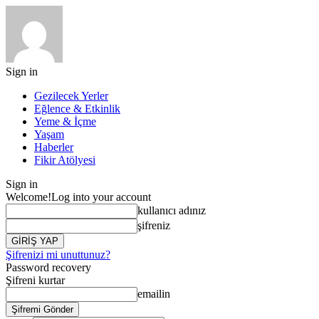
Sign in
Gezilecek Yerler
Eğlence & Etkinlik
Yeme & İçme
Yaşam
Haberler
Fikir Atölyesi
Sign in
Welcome!
Log into your account
kullanıcı adınız
şifreniz
Şifrenizi mi unuttunuz?
Password recovery
Şifreni kurtar
emailin