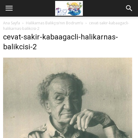
Ana Sayfa
Halikarnas Balıkçısı’nın Bodrum’u
cevat-sakir-kabaagacli-
halikarnas-balikcisi-2
cevat-sakir-kabaagacli-halikarnas-
balikcisi-2