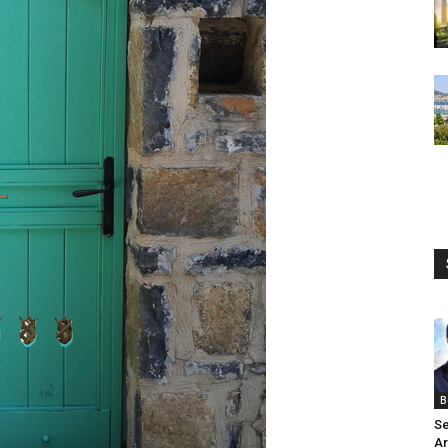
B
Se
Ar