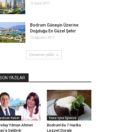
12 Eylül 2017
Bodrum Güneşin Üzerine
Doğduğu En Güzel Şehir
15 Ağustos 2015
Devamını yükle
SON YAZILAR
odrum Haber
Yeme İçme Eğlence
vilay Yılman Ahmet
Bodrum’da 7 Harika
as’a Saldırdı
Lezzet Durağı