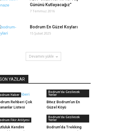
Gününü Kutlayacağız”
7 Temmuz 2016
Bodrum En Güzel Koyları
15 Şubat 2025
Devamını yükle
SON YAZILAR
Bodrum'da Gezilecek
odrum Haber
Yerler
drum Rehberi Çok
Bitez Bodrum’un En
ananlar Listesi
Güzel Köyü
Bodrum'da Gezilecek
odrum Fikir Atölyesi
Yerler
tluluk Kendini
Bodrum’da Trekking