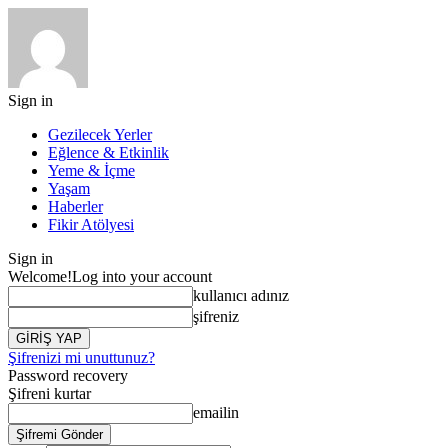
Sign in
Gezilecek Yerler
Eğlence & Etkinlik
Yeme & İçme
Yaşam
Haberler
Fikir Atölyesi
Sign in
Welcome!
Log into your account
kullanıcı adınız
şifreniz
Şifrenizi mi unuttunuz?
Password recovery
Şifreni kurtar
emailin